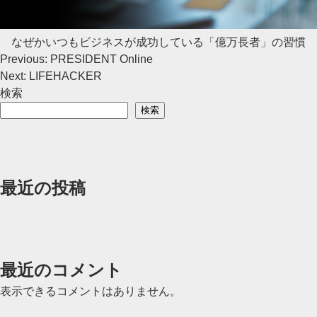
なぜかいつもビジネスが成功している「億万長者」の習慣
投
Previous:
PRESIDENT Online
Next:
LIFEHACKER
稿
検索
ナ
検索
ビ
ゲ
最近の投稿
ー
シ
ョ
ン
最近のコメント
表示できるコメントはありません。