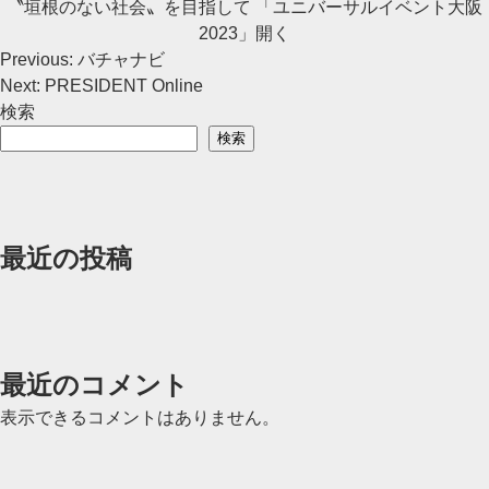
〝垣根のない社会〟を目指して 「ユニバーサルイベント大阪
2023」開く
投
Previous:
バチャナビ
Next:
PRESIDENT Online
稿
検索
ナ
検索
ビ
ゲ
最近の投稿
ー
シ
ョ
ン
最近のコメント
表示できるコメントはありません。