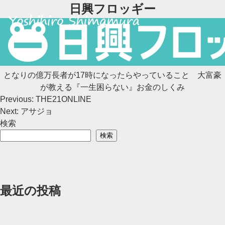
Skip
日興フロッギー
to
content
となりの億万長者が17時になったらやっていること 大富豪
が教える『一生困らない』お金のしくみ
投
Previous:
THE21ONLINE
Next:
アサジョ
稿
検索
ナ
検索
ビ
ゲ
最近の投稿
ー
シ